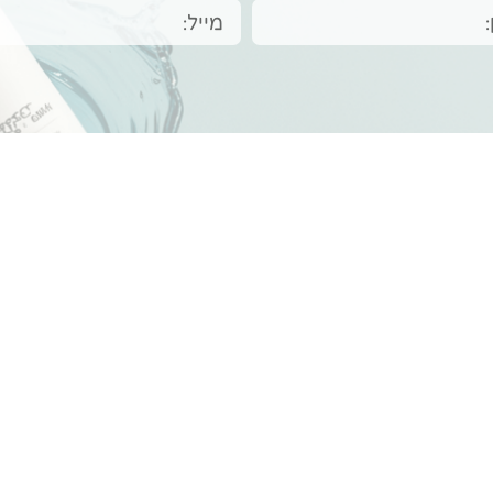
פרטי התקשרות
050-2774485
גלבוע 1 שילת
Lomeloisrael@gmail.com