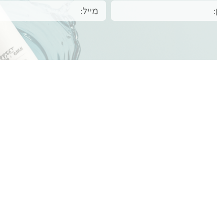
פרטי התקשרות
050-2774485
גלבוע 1 שילת
Lomeloisrael@gmail.com