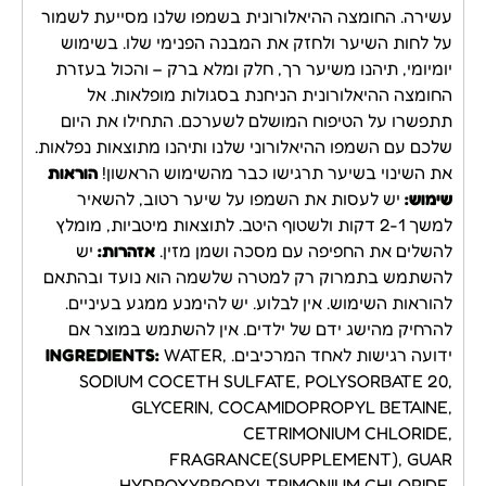
עשירה. החומצה ההיאלורונית בשמפו שלנו מסייעת לשמור
על לחות השיער ולחזק את המבנה הפנימי שלו. בשימוש
יומיומי, תיהנו משיער רך, חלק ומלא ברק – והכול בעזרת
החומצה ההיאלורונית הניחנת בסגולות מופלאות. אל
תתפשרו על הטיפוח המושלם לשערכם. התחילו את היום
שלכם עם השמפו ההיאלורוני שלנו ותיהנו מתוצאות נפלאות.
את השינוי בשיער תרגישו כבר מהשימוש הראשון!
הוראות
שימוש:
יש לעסות את השמפו על שיער רטוב, להשאיר
למשך 2-1 דקות ולשטוף היטב. לתוצאות מיטביות, מומלץ
להשלים את החפיפה עם מסכה ושמן מזין.
אזהרות:
יש
להשתמש בתמרוק רק למטרה שלשמה הוא נועד ובהתאם
להוראות השימוש. אין לבלוע. יש להימנע ממגע בעיניים.
להרחיק מהישג ידם של ילדים. אין להשתמש במוצר אם
ידועה רגישות לאחד המרכיבים.
WATER,
INGREDIENTS:
SODIUM COCETH SULFATE, POLYSORBATE 20,
GLYCERIN, COCAMIDOPROPYL BETAINE,
CETRIMONIUM CHLORIDE,
FRAGRANCE(SUPPLEMENT), GUAR
HYDROXYPROPYLTRIMONIUM CHLORIDE,